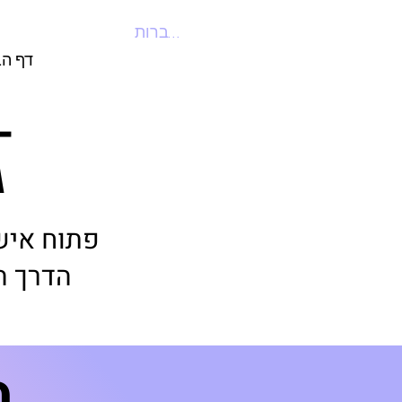
להתחברות
דף הב
ז
פתוח איש
הדרך ה
מ