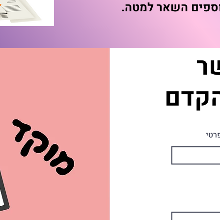
נוספים השאר למטה.
שר
הקדם
רטי